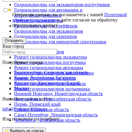
Гидроцилиндры для экскаваторов-погрузчиков
Гидроцилиндры для автовышек и
Отправляя данные, вы соглашаетесь с нашей
Политикой
автогидроподъемников
конфиденциальности
и даёте согласие на обработку
Другие гидроцилиндры
персональных данных
Гидроцилиндры для грейферов
Гидроцилиндры для экскаваторов
Гидроцилиндры для скреперов
Отправить
Гидроцилиндры для импортной спецтехники
Ваш город
Ремонт гидроцилиндров
Ремонт гидроцилиндра экскаватора
Популярные города
Ремонт гидроцилиндра погрузчика
Ремонт гидроцилиндра автокрана
Екатеринбург, Свердловская область
Ремонт гидроцилиндров манипулятора
Казань, Республика Татарстан
Ремонт гидроцилиндра пресса
Краснодар, Краснодарский край
Ремонт гидроцилиндров самосвала
Москва
Ремонт гидроцилиндров подъемника
Нижний Новгород, Нижегородская область
Напишите нам на почту:
Новосибирск, Новосибирская область
Пермь, Пермский край
info@hydrocylinders.ru
Самара, Самарская область
Санкт-Петербург, Ленинградская область
Или позвоните по телефону:
Челябинск, Челябинская область
8-800-101-19-19
Выбрать из списка