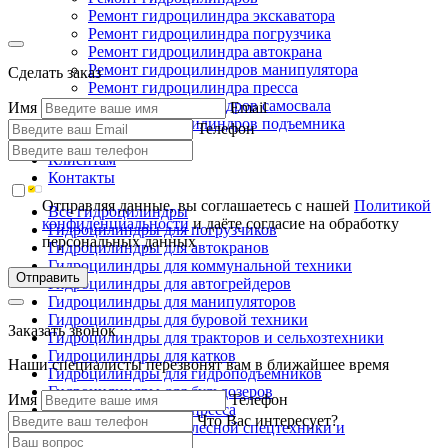
Ремонт гидроцилиндра экскаватора
Ремонт гидроцилиндра погрузчика
Ремонт гидроцилиндра автокрана
Ремонт гидроцилиндров манипулятора
Сделать заказ
Ремонт гидроцилиндра пресса
Ремонт гидроцилиндров самосвала
Имя
Email
Ремонт гидроцилиндров подъемника
Телефон
Производство
Клиентам
Контакты
Отправляя данные, вы соглашаетесь с нашей
Политикой
Все гидроцилиндры
конфиденциальности
и даёте согласие на обработку
Гидроцилиндры для погрузчиков
персональных данных
Гидроцилиндры для автокранов
Гидроцилиндры для коммунальной техники
Отправить
Гидроцилиндры для автогрейдеров
Гидроцилиндры для манипуляторов
Гидроцилиндры для буровой техники
Заказать звонок
Гидроцилиндры для тракторов и сельхозтехники
Гидроцилиндры для катков
Наши специалисты перезвонят вам в ближайшее время
Гидроцилиндры для гидроподъемников
Гидроцилиндры для бульдозеров
Имя
Телефон
Гидроцилиндры для пресса
Что Вас интересует?
Гидроцилиндры для лесной спецтехники и
металловозов